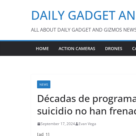
Skip
DAILY GADGET A
to
content
ALL ABOUT DAILY GADGET AND GIZMOS NEW
HOME
ACTION CAMERAS
DRONES
C
NEWS
Décadas de programas
suicidio no han fren
September 17, 2024
Evan Vega
[ad_1]