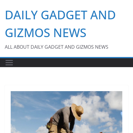
Skip
DAILY GADGET AND
to
content
GIZMOS NEWS
ALL ABOUT DAILY GADGET AND GIZMOS NEWS